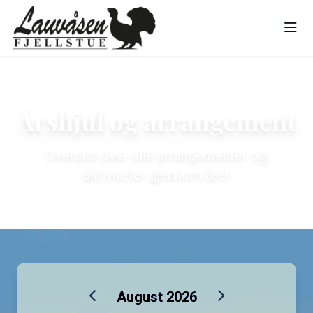
Årshjul og arrangement
Oversikt over alle arrangementer og
aktiviteter gjennom året
August 2026