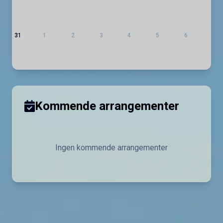
31
1
2
3
4
5
6
Kommende arrangementer
Ingen kommende arrangementer